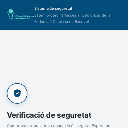
Sistema de seguretat
Estem protegint l'accés al web oficial de la
Federació Catalana de Bàsquet.
Verificació de seguretat
Comprovant que la teva connexió és segura. Espera un