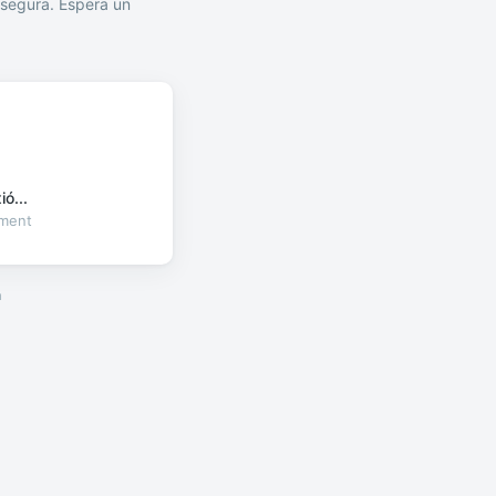
segura. Espera un
ó...
oment
a