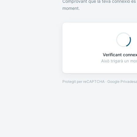
Comprovant que la teva connexió és 
moment.
Verificant connexi
Això trigarà un m
Protegit per reCAPTCHA · Google
Privades