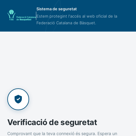
Sistema de seguretat
Estem protegint l'accés al web oficial de la
Federació Catalana de Bàsquet.
Verificació de seguretat
Comprovant que la teva connexió és segura. Espera un