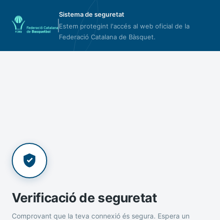
Sistema de seguretat
Estem protegint l'accés al web oficial de la
Federació Catalana de Bàsquet.
Verificació de seguretat
Comprovant que la teva connexió és segura. Espera un