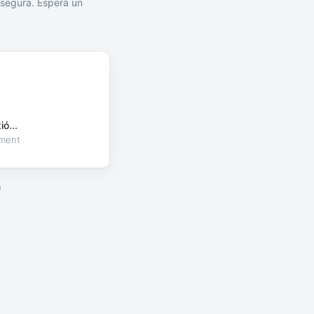
segura. Espera un
ó...
oment
a