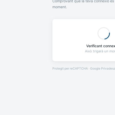
Comprovant que la teva connexió és 
moment.
Verificant connexi
Això trigarà un m
Protegit per reCAPTCHA · Google
Privades