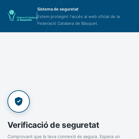
Sistema de seguretat
Estem protegint l'accés al web oficial de la
Federació Catalana de Bàsquet.
Verificació de seguretat
Comprovant que la teva connexió és segura. Espera un