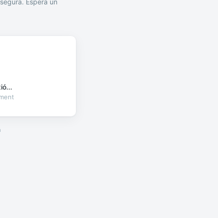
segura. Espera un
ó...
oment
a