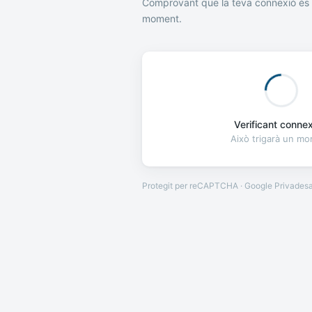
Comprovant que la teva connexió és 
moment.
Verificant connexi
Això trigarà un m
Protegit per reCAPTCHA · Google
Privades