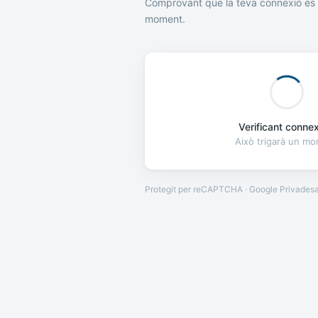
Comprovant que la teva connexió és 
moment.
Verificant connexi
Això trigarà un m
Protegit per reCAPTCHA · Google
Privades