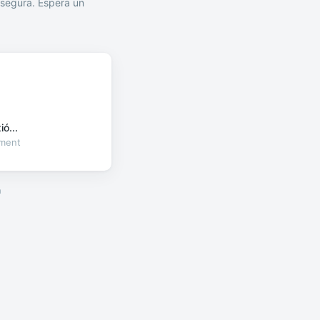
segura. Espera un
ó...
oment
a