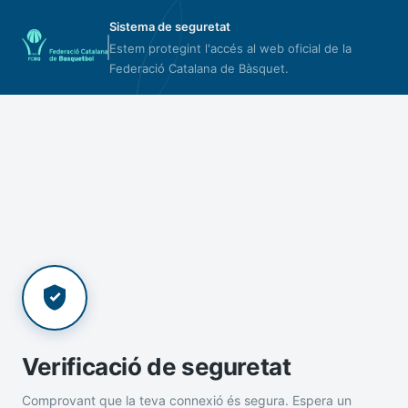
Sistema de seguretat
Estem protegint l'accés al web oficial de la
Federació Catalana de Bàsquet.
Verificació de seguretat
Comprovant que la teva connexió és segura. Espera un