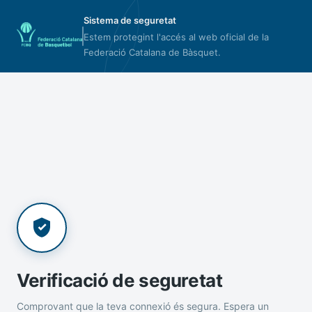
Sistema de seguretat
Estem protegint l'accés al web oficial de la
Federació Catalana de Bàsquet.
Verificació de seguretat
Comprovant que la teva connexió és segura. Espera un