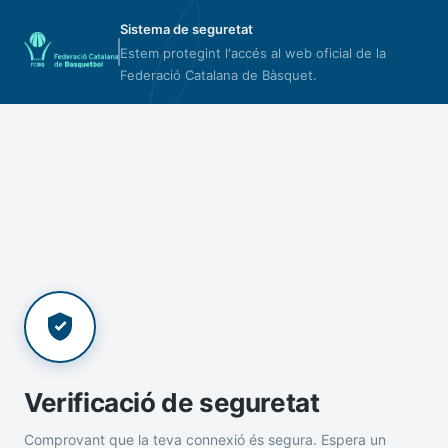
Sistema de seguretat
Estem protegint l'accés al web oficial de la
Federació Catalana de Bàsquet.
Verificació de seguretat
Comprovant que la teva connexió és segura. Espera un