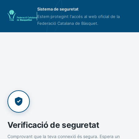
Sistema de seguretat
Estem protegint l'accés al web oficial de la
Federació Catalana de Bàsquet.
Verificació de seguretat
Comprovant que la teva connexió és segura. Espera un