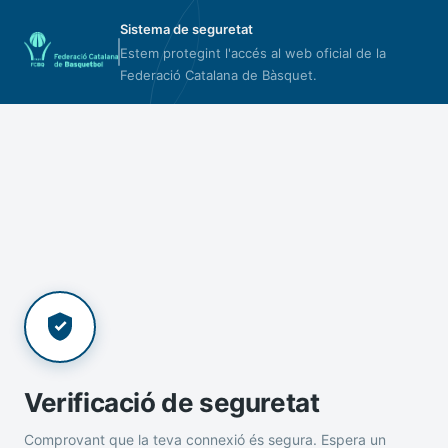
Sistema de seguretat
Estem protegint l'accés al web oficial de la
Federació Catalana de Bàsquet.
Verificació de seguretat
Comprovant que la teva connexió és segura. Espera un