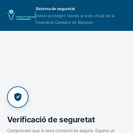
Sistema de seguretat
Estem protegint l'accés al web oficial de la
Federació Catalana de Bàsquet.
Verificació de seguretat
Comprovant que la teva connexió és segura. Espera un