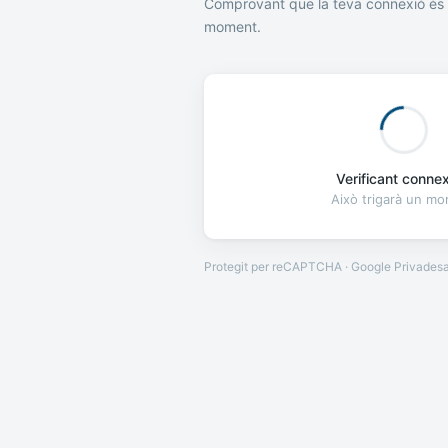
Comprovant que la teva connexió és 
moment.
Verificant connexi
Això trigarà un m
Protegit per reCAPTCHA · Google
Privades