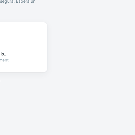
segura. Espera un
ó...
oment
a