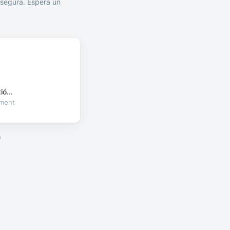
segura. Espera un
ó...
oment
a