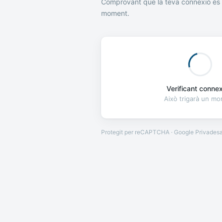
Comprovant que la teva connexió és 
moment.
Verificant connexi
Això trigarà un m
Protegit per reCAPTCHA · Google
Privades