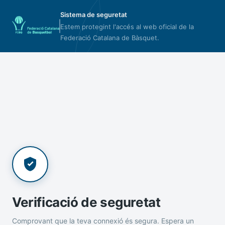
Sistema de seguretat
Estem protegint l'accés al web oficial de la
Federació Catalana de Bàsquet.
Verificació de seguretat
Comprovant que la teva connexió és segura. Espera un