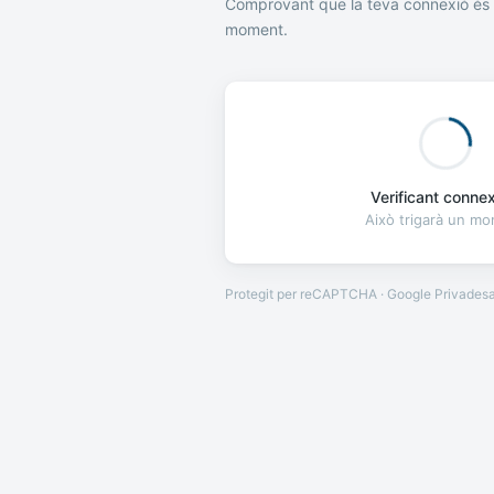
Comprovant que la teva connexió és 
moment.
Verificant connexi
Això trigarà un m
Protegit per reCAPTCHA · Google
Privades