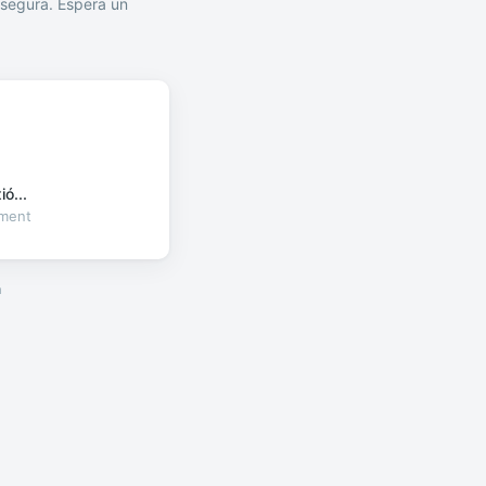
segura. Espera un
ó...
oment
a