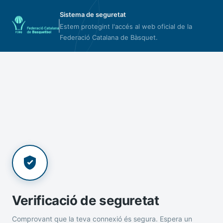
Sistema de seguretat
Estem protegint l'accés al web oficial de la
Federació Catalana de Bàsquet.
Verificació de seguretat
Comprovant que la teva connexió és segura. Espera un