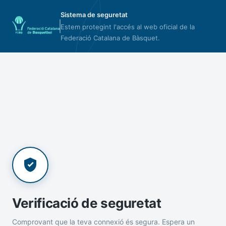
Sistema de seguretat
Estem protegint l'accés al web oficial de la
Federació Catalana de Bàsquet.
Verificació de seguretat
Comprovant que la teva connexió és segura. Espera un