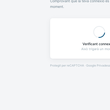
Comprovant que la teva connexió és 
moment.
Verificant connexi
Això trigarà un m
Protegit per reCAPTCHA · Google
Privades