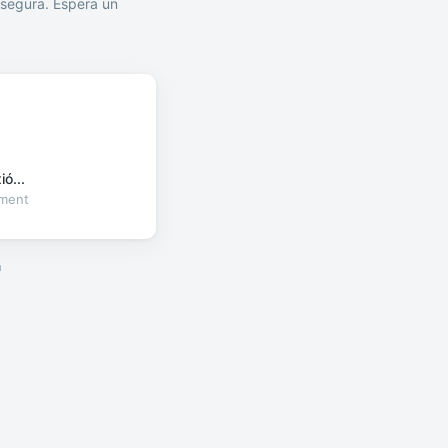
segura. Espera un
ó...
oment
a