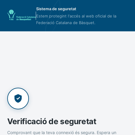
Sistema de seguretat
Estem protegint l'accés al web oficial de la
Federació Catalana de Bàsquet.
Verificació de seguretat
Comprovant que la teva connexió és segura. Espera un