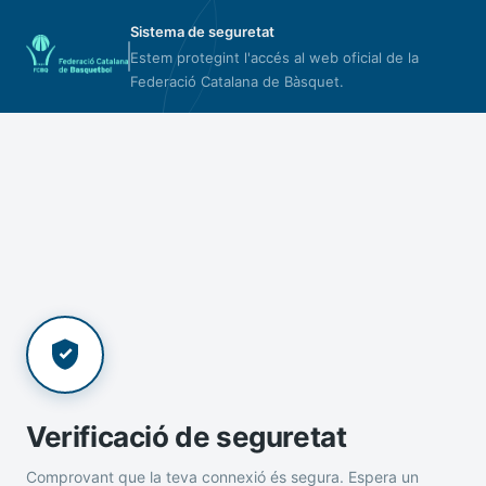
Sistema de seguretat
Estem protegint l'accés al web oficial de la
Federació Catalana de Bàsquet.
Verificació de seguretat
Comprovant que la teva connexió és segura. Espera un