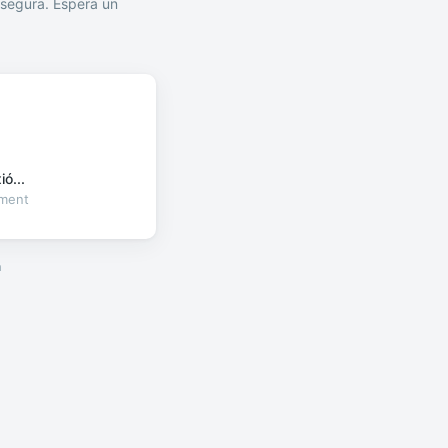
segura. Espera un
ó...
oment
a