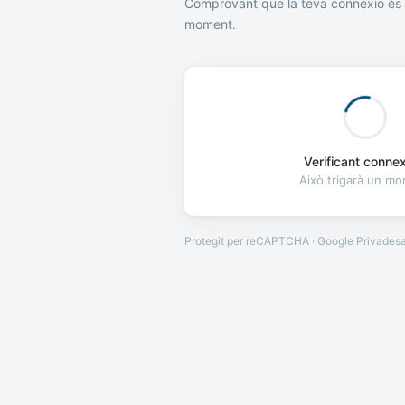
Comprovant que la teva connexió és 
moment.
Verificant connexi
Això trigarà un m
Protegit per reCAPTCHA · Google
Privades