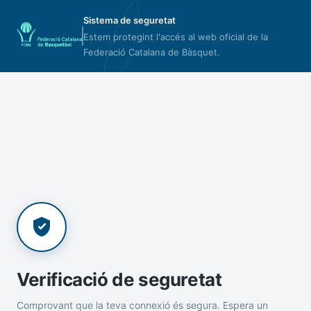
Sistema de seguretat
Estem protegint l'accés al web oficial de la
Federació Catalana de Bàsquet.
Verificació de seguretat
Comprovant que la teva connexió és segura. Espera un