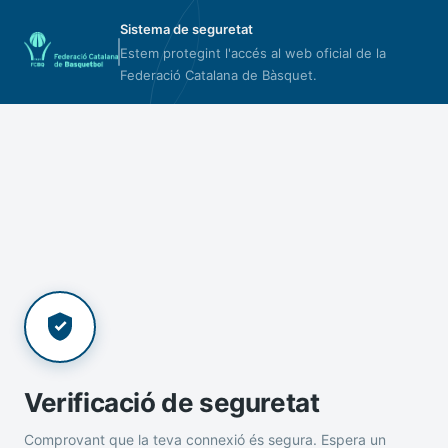
Sistema de seguretat
Estem protegint l'accés al web oficial de la
Federació Catalana de Bàsquet.
Verificació de seguretat
Comprovant que la teva connexió és segura. Espera un