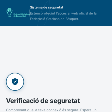
Sistema de seguretat
Estem protegint l'accés al web oficial de la
Federació Catalana de Bàsquet.
Verificació de seguretat
Comprovant que la teva connexió és segura. Espera un