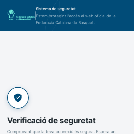
Sistema de seguretat
Estem protegint l'accés al web oficial de la
Federació Catalana de Bàsquet.
Verificació de seguretat
Comprovant que la teva connexió és segura. Espera un