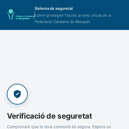
Sistema de seguretat
Estem protegint l'accés al web oficial de la
Federació Catalana de Bàsquet.
Verificació de seguretat
Comprovant que la teva connexió és segura. Espera un