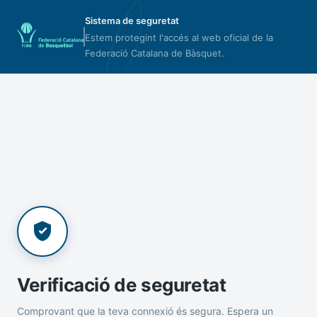
Sistema de seguretat
Estem protegint l'accés al web oficial de la
Federació Catalana de Bàsquet.
Verificació de seguretat
Comprovant que la teva connexió és segura. Espera un