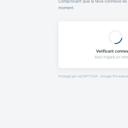
Comprovant que la teva connexió és 
moment.
Verificant connexi
Això trigarà un m
Protegit per reCAPTCHA · Google
Privades