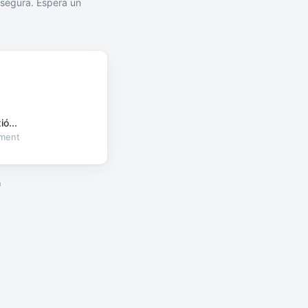
segura. Espera un
ó...
oment
a