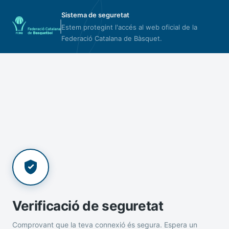
Sistema de seguretat
Estem protegint l'accés al web oficial de la
Federació Catalana de Bàsquet.
Verificació de seguretat
Comprovant que la teva connexió és segura. Espera un