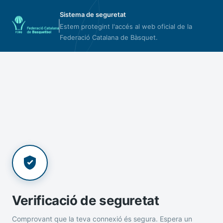
Sistema de seguretat
Estem protegint l'accés al web oficial de la
Federació Catalana de Bàsquet.
Verificació de seguretat
Comprovant que la teva connexió és segura. Espera un