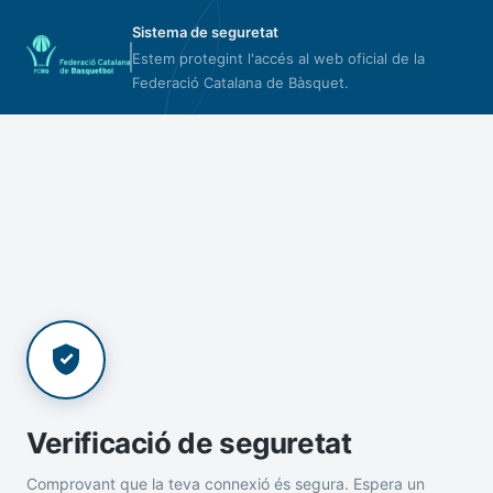
Sistema de seguretat
Estem protegint l'accés al web oficial de la
Federació Catalana de Bàsquet.
Verificació de seguretat
Comprovant que la teva connexió és segura. Espera un