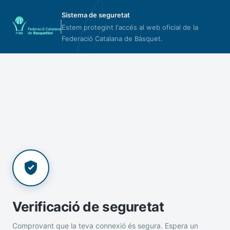
Sistema de seguretat
Estem protegint l'accés al web oficial de la
Federació Catalana de Bàsquet.
Verificació de seguretat
Comprovant que la teva connexió és segura. Espera un