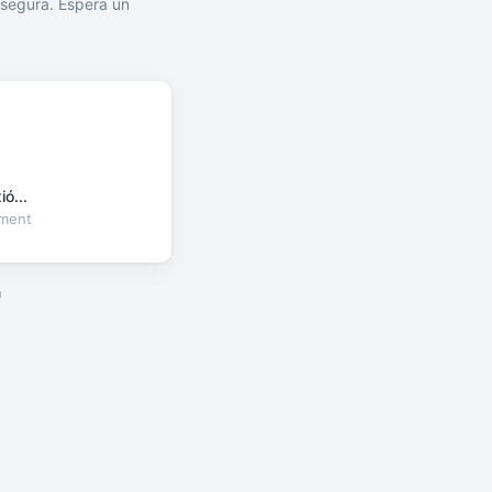
segura. Espera un
ó...
oment
a