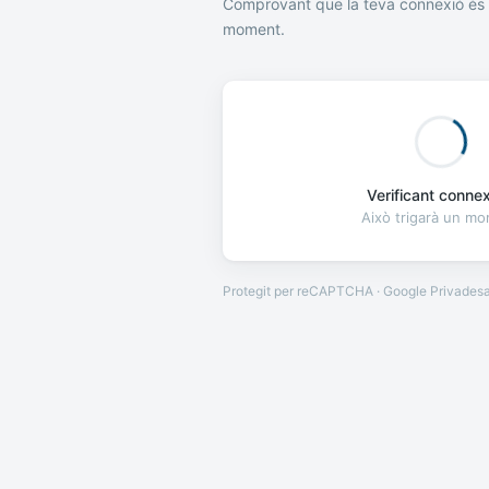
Comprovant que la teva connexió és 
moment.
Verificant connexi
Això trigarà un m
Protegit per reCAPTCHA · Google
Privades