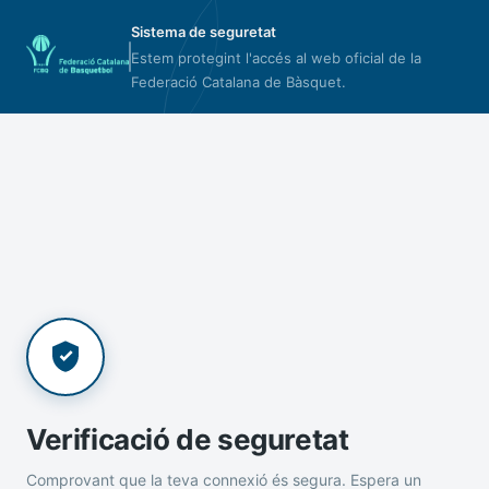
Sistema de seguretat
Estem protegint l'accés al web oficial de la
Federació Catalana de Bàsquet.
Verificació de seguretat
Comprovant que la teva connexió és segura. Espera un