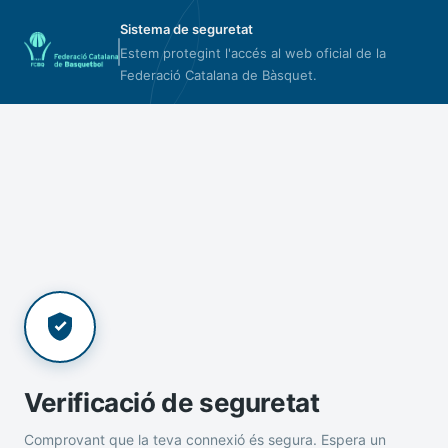
Sistema de seguretat
Estem protegint l'accés al web oficial de la
Federació Catalana de Bàsquet.
Verificació de seguretat
Comprovant que la teva connexió és segura. Espera un