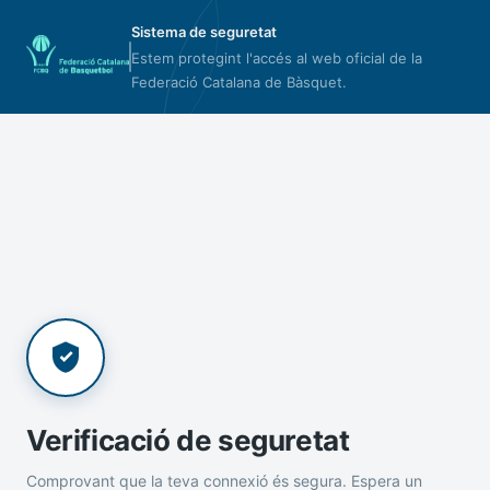
Sistema de seguretat
Estem protegint l'accés al web oficial de la
Federació Catalana de Bàsquet.
Verificació de seguretat
Comprovant que la teva connexió és segura. Espera un