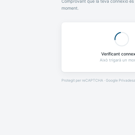
Comprovant que la teva connexió és 
moment.
Verificant connexi
Això trigarà un m
Protegit per reCAPTCHA · Google
Privades