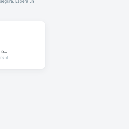
segura. Espera un
ó...
oment
a