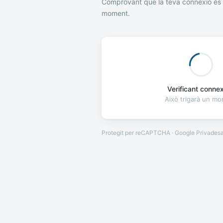
Comprovant que la teva connexió és 
moment.
Verificant connexi
Això trigarà un m
Protegit per reCAPTCHA · Google
Privades