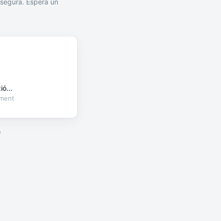
segura. Espera un
ó...
oment
a