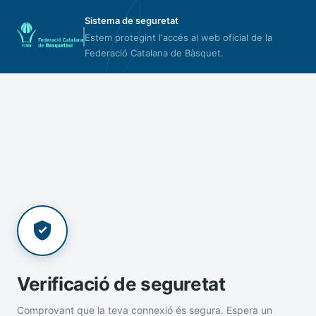
Sistema de seguretat
Estem protegint l'accés al web oficial de la
Federació Catalana de Bàsquet.
Verificació de seguretat
Comprovant que la teva connexió és segura. Espera un