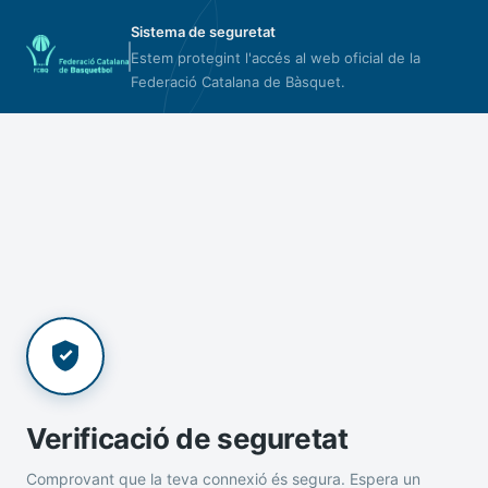
Sistema de seguretat
Estem protegint l'accés al web oficial de la
Federació Catalana de Bàsquet.
Verificació de seguretat
Comprovant que la teva connexió és segura. Espera un