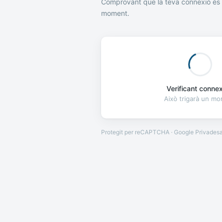
Comprovant que la teva connexió és 
moment.
Verificant connexi
Això trigarà un m
Protegit per reCAPTCHA · Google
Privades