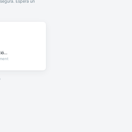
segura. Espera un
ó...
oment
a