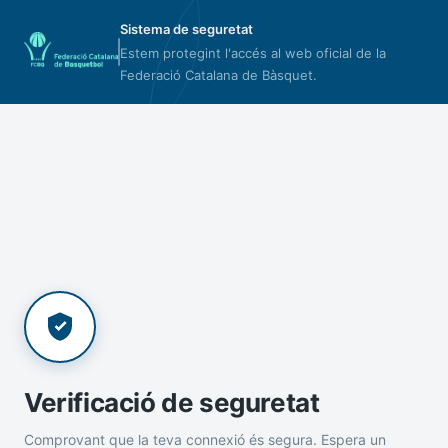
Sistema de seguretat
Estem protegint l'accés al web oficial de la
Federació Catalana de Bàsquet.
Verificació de seguretat
Comprovant que la teva connexió és segura. Espera un