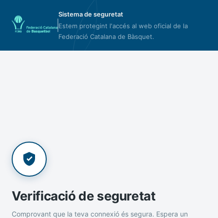
Sistema de seguretat
Estem protegint l'accés al web oficial de la
Federació Catalana de Bàsquet.
Verificació de seguretat
Comprovant que la teva connexió és segura. Espera un