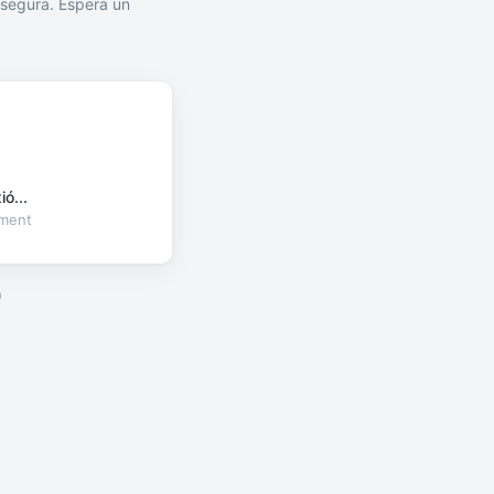
segura. Espera un
ó...
oment
a