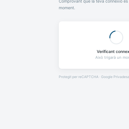
Comprovant que la teva connexió és 
moment.
Verificant connexi
Això trigarà un m
Protegit per reCAPTCHA · Google
Privades