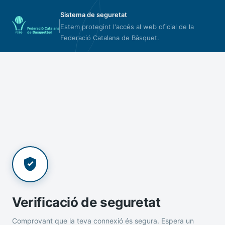
Sistema de seguretat
Estem protegint l'accés al web oficial de la
Federació Catalana de Bàsquet.
Verificació de seguretat
Comprovant que la teva connexió és segura. Espera un