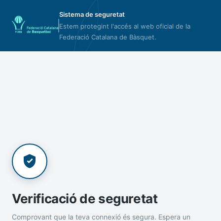
Sistema de seguretat
Estem protegint l'accés al web oficial de la
Federació Catalana de Bàsquet.
Verificació de seguretat
Comprovant que la teva connexió és segura. Espera un