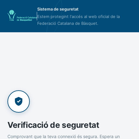
Sistema de seguretat
Estem protegint l'accés al web oficial de la
Federació Catalana de Bàsquet.
Verificació de seguretat
Comprovant que la teva connexió és segura. Espera un